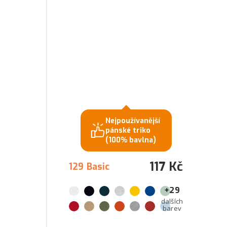
Nejpoužívanější
pánské triko
(100% bavlna)
117 Kč
129 Basic
+29
dalších
barev