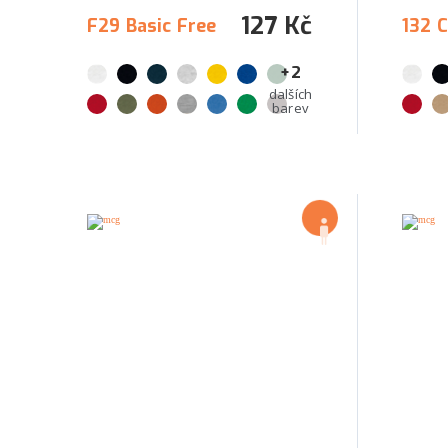
127 Kč
F29 Basic Free
132 
+2
dalších
barev