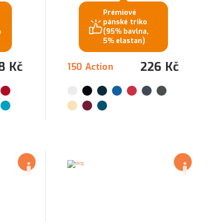
Prémiové
pánské triko
%
(95% bavlna,
5% elastan)
8 Kč
226 Kč
150 Action