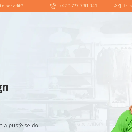
te poradit?
+420 777 780 841
tri
gn
ut a pusťe se do