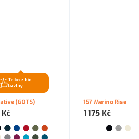
Triko z bio
bavlny
Native (GOTS)
157 Merino Rise
 Kč
1 175 Kč