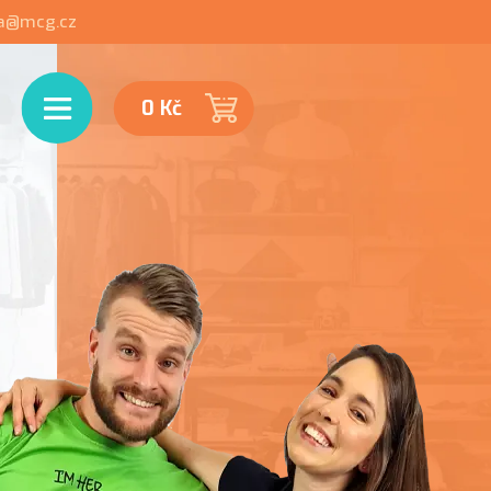
ka@mcg.cz
Menu
0 Kč