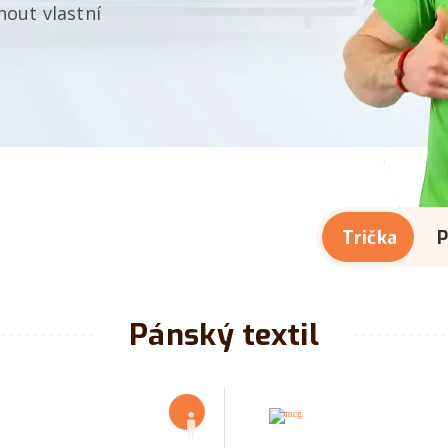
out vlastní
Trička
P
Pánský textil