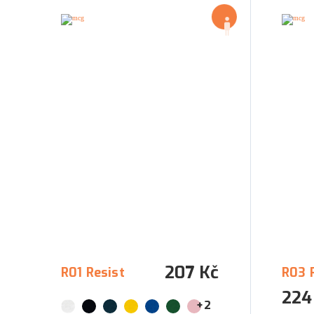
207 Kč
R01 Resist
R03 
224
+2