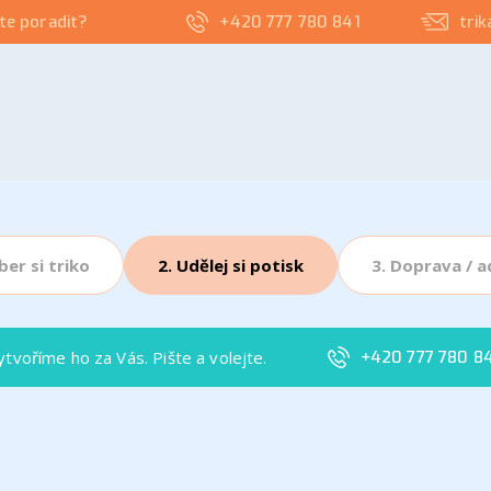
te poradit?
+420 777 780 841
tri
ber si triko
2. Udělej si potisk
3. Doprava / a
tvoříme ho za Vás. Pište a volejte.
+420 777 780 8