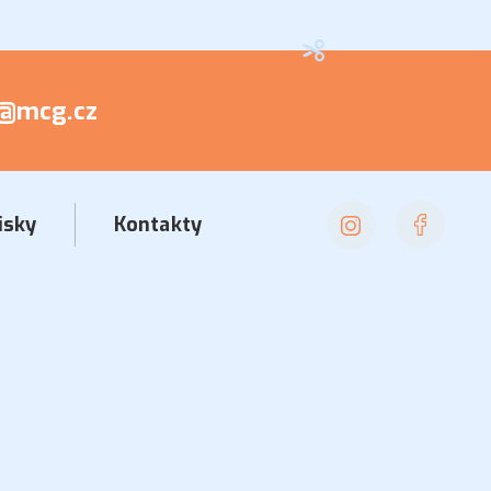
a@mcg.cz
isky
Kontakty