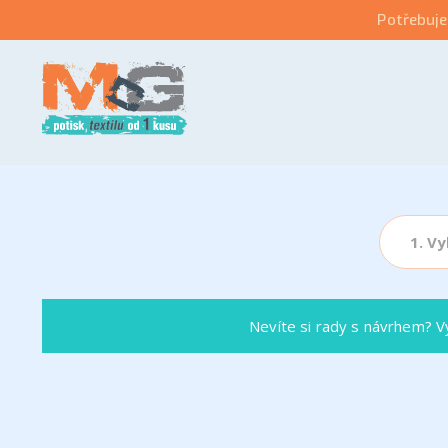
Potřebuje
1. Vy
Nevíte si rady s návrhem? Vy