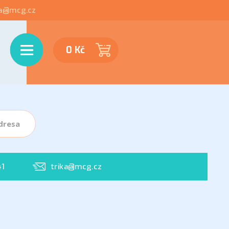
ka@mcg.cz
Menu
0 Kč
dresa
41
trika@mcg.cz