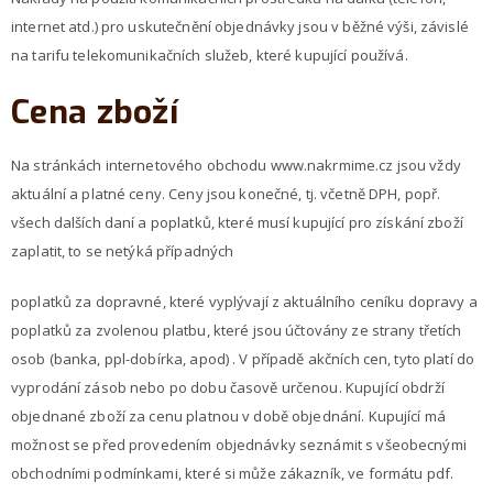
internet atd.) pro uskutečnění objednávky jsou v běžné výši, závislé
na tarifu telekomunikačních služeb, které kupující používá.
Cena zboží
Na stránkách internetového obchodu www.nakrmime.cz jsou vždy
aktuální a platné ceny. Ceny jsou konečné, tj. včetně DPH, popř.
všech dalších daní a poplatků, které musí kupující pro získání zboží
zaplatit, to se netýká případných
poplatků za dopravné, které vyplývají z aktuálního ceníku dopravy a
poplatků za zvolenou platbu, které jsou účtovány ze strany třetích
osob (banka, ppl-dobírka, apod) . V případě akčních cen, tyto platí do
vyprodání zásob nebo po dobu časově určenou. Kupující obdrží
objednané zboží za cenu platnou v době objednání. Kupující má
možnost se před provedením objednávky seznámit s všeobecnými
obchodními podmínkami, které si může zákazník, ve formátu pdf.