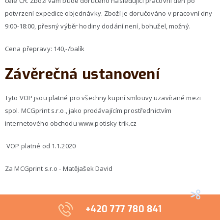
celé ČR. Zboží vám bude doručeno následující pracovní den po
potvrzení expedice objednávky. Zboží je doručováno v pracovní dny
9:00-18:00, přesný výběr hodiny dodání není, bohužel, možný.
Cena přepravy: 140,-/balík
Závěrečná ustanovení
Tyto VOP jsou platné pro všechny kupní smlouvy uzavírané mezi
spol. MCGprint s.r.o., jako prodávajícím prostřednictvím
internetového obchodu www.potisky-trik.cz
VOP platné od 1.1.2020
Za MCGprint s.r.o - Matějašek David
+420 777 780 841