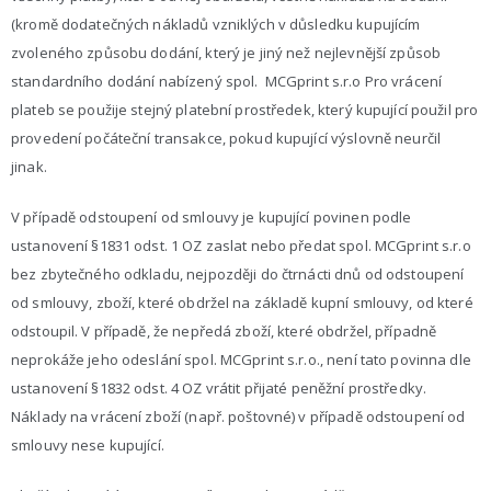
(kromě dodatečných nákladů vzniklých v důsledku kupujícím
zvoleného způsobu dodání, který je jiný než nejlevnější způsob
standardního dodání nabízený spol. MCGprint s.r.o Pro vrácení
plateb se použije stejný platební prostředek, který kupující použil pro
provedení počáteční transakce, pokud kupující výslovně neurčil
jinak.
V případě odstoupení od smlouvy je kupující povinen podle
ustanovení §1831 odst. 1 OZ zaslat nebo předat spol. MCGprint s.r.o
bez zbytečného odkladu, nejpozději do čtrnácti dnů od odstoupení
od smlouvy, zboží, které obdržel na základě kupní smlouvy, od které
odstoupil. V případě, že nepředá zboží, které obdržel, případně
neprokáže jeho odeslání spol. MCGprint s.r.o., není tato povinna dle
ustanovení §1832 odst. 4 OZ vrátit přijaté peněžní prostředky.
Náklady na vrácení zboží (např. poštovné) v případě odstoupení od
smlouvy nese kupující.