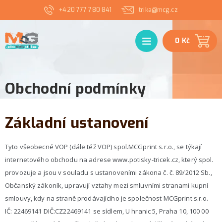
+420 777 780 841
trika@mcg.cz
Menu
0 Kč
Obchodní podmínky
Základní ustanovení
Tyto všeobecné VOP (dále též VOP) spol.MCGprint s.r.o., se týkají
internetového obchodu na adrese www.potisky-tricek.cz, který spol.
provozuje a jsou v souladu s ustanoveními zákona č. č. 89/2012 Sb.,
Občanský zákoník, upravují vztahy mezi smluvními stranami kupní
smlouvy, kdy na straně prodávajícího je společnost MCGprint s.r.o.
IČ: 22469141 DIČ:CZ22469141 se sídlem, U hranic 5, Praha 10, 100 00