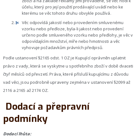
zboží a na základě reklamy jimi prováděné, se věc hodí k
účelu, který pro její použití prodávající uvádí nebo ke
kterému se věc tohoto druhu obvykle používá.
Věc odpovídá jakostí nebo provedením smluvenému
vzorku nebo předloze, byla-li jakost nebo provedení
určeno podle smluveného vzorku nebo předlohy, je věc v
odpovídajícím množství, míře nebo hmotnosti a věc
vyhovuje požadavkům právních předpisů.
Podle ustanovení §2165 odst. 1 OZ je Kupující oprávněn uplatnit
právo z vady, která se vyskytne u spotřebního zboží v době dvaceti
čtyř měsíců od převzetí. Práva, které přísluší kupujícímu z důvodu
vad věci, jsou podrobně upraveny zejména v ustanovení §2099 až
2116 a 2165 až 2174 OZ.
Dodací a přepravní
podmínky
Dodací lhůta: