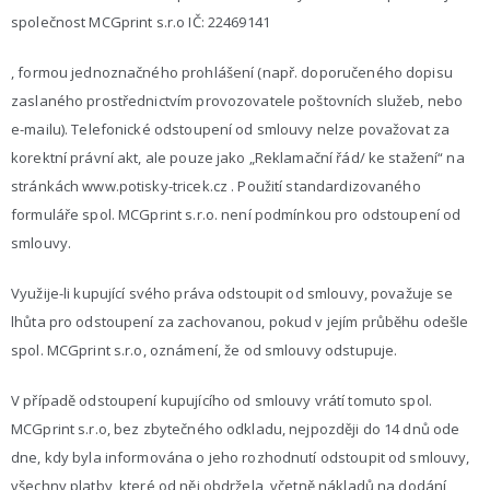
společnost MCGprint s.r.o IČ: 22469141
, formou jednoznačného prohlášení (např. doporučeného dopisu
zaslaného prostřednictvím provozovatele poštovních služeb, nebo
e-mailu). Telefonické odstoupení od smlouvy nelze považovat za
korektní právní akt, ale pouze jako „Reklamační řád/ ke stažení“ na
stránkách www.potisky-tricek.cz . Použití standardizovaného
formuláře spol. MCGprint s.r.o. není podmínkou pro odstoupení od
smlouvy.
Využije-li kupující svého práva odstoupit od smlouvy, považuje se
lhůta pro odstoupení za zachovanou, pokud v jejím průběhu odešle
spol. MCGprint s.r.o, oznámení, že od smlouvy odstupuje.
V případě odstoupení kupujícího od smlouvy vrátí tomuto spol.
MCGprint s.r.o, bez zbytečného odkladu, nejpozději do 14 dnů ode
dne, kdy byla informována o jeho rozhodnutí odstoupit od smlouvy,
všechny platby, které od něj obdržela, včetně nákladů na dodání