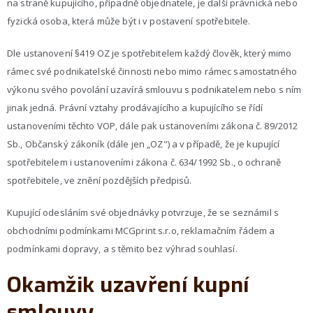
na straně kupujícího, případně objednatele, je další právnická nebo
fyzická osoba, která může být i v postavení spotřebitele.
Dle ustanovení §419 OZ je spotřebitelem každý člověk, který mimo
rámec své podnikatelské činnosti nebo mimo rámec samostatného
výkonu svého povolání uzavírá smlouvu s podnikatelem nebo s ním
jinak jedná. Právní vztahy prodávajícího a kupujícího se řídí
ustanoveními těchto VOP, dále pak ustanoveními zákona č. 89/2012
Sb., Občanský zákoník (dále jen „OZ") a v případě, že je kupující
spotřebitelem i ustanoveními zákona č. 634/1992 Sb., o ochraně
spotřebitele, ve znění pozdějších předpisů.
Kupující odesláním své objednávky potvrzuje, že se seznámil s
obchodními podmínkami MCGprint s.r.o, reklamačním řádem a
podmínkami dopravy, a s těmito bez výhrad souhlasí.
Okamžik uzavření kupní
smlouvy