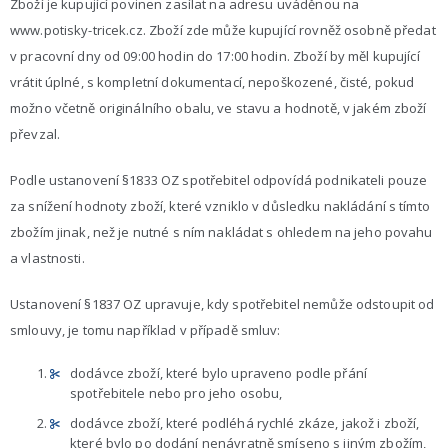
Zboží je kupující povinen zasílat na adresu uváděnou na
www.potisky-tricek.cz. Zboží zde může kupující rovněž osobně předat
v pracovní dny od 09:00 hodin do 17:00 hodin. Zboží by měl kupující
vrátit úplné, s kompletní dokumentací, nepoškozené, čisté, pokud
možno včetně originálního obalu, ve stavu a hodnotě, v jakém zboží
převzal.
Podle ustanovení §1833 OZ spotřebitel odpovídá podnikateli pouze
za snížení hodnoty zboží, které vzniklo v důsledku nakládání s tímto
zbožím jinak, než je nutné s ním nakládat s ohledem na jeho povahu
a vlastnosti.
Ustanovení §1837 OZ upravuje, kdy spotřebitel nemůže odstoupit od
smlouvy, je tomu například v případě smluv:
dodávce zboží, které bylo upraveno podle přání
spotřebitele nebo pro jeho osobu,
dodávce zboží, které podléhá rychlé zkáze, jakož i zboží,
které bylo po dodání nenávratně smíseno s jiným zbožím,