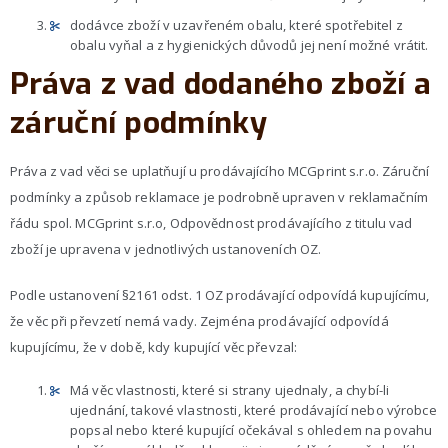
dodávce zboží v uzavřeném obalu, které spotřebitel z
obalu vyňal a z hygienických důvodů jej není možné vrátit.
Práva z vad dodaného zboží a
záruční podmínky
Práva z vad věci se uplatňují u prodávajícího MCGprint s.r.o. Záruční
podmínky a způsob reklamace je podrobně upraven v reklamačním
řádu spol. MCGprint s.r.o, Odpovědnost prodávajícího z titulu vad
zboží je upravena v jednotlivých ustanoveních OZ.
Podle ustanovení §2161 odst. 1 OZ prodávající odpovídá kupujícímu,
že věc při převzetí nemá vady. Zejména prodávající odpovídá
kupujícímu, že v době, kdy kupující věc převzal:
Má věc vlastnosti, které si strany ujednaly, a chybí-li
ujednání, takové vlastnosti, které prodávající nebo výrobce
popsal nebo které kupující očekával s ohledem na povahu