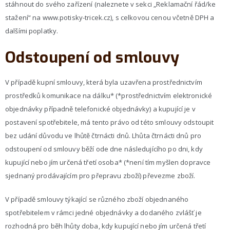
stáhnout do svého zařízení (naleznete v sekci „Reklamační řád/ke
stažení“ na www.potisky-tricek.cz), s celkovou cenou včetně DPH a
dalšími poplatky.
Odstoupení od smlouvy
V případě kupní smlouvy, která byla uzavřena prostřednictvím
prostředků komunikace na dálku* (*prostřednictvím elektronické
objednávky případně telefonické objednávky) a kupující je v
postavení spotřebitele, má tento právo od této smlouvy odstoupit
bez udání důvodu ve lhůtě čtrnácti dnů. Lhůta čtrnácti dnů pro
odstoupení od smlouvy běží ode dne následujícího po dni, kdy
kupující nebo jím určená třetí osoba* (*není tím myšlen dopravce
sjednaný prodávajícím pro přepravu zboží) převezme zboží.
V případě smlouvy týkající se různého zboží objednaného
spotřebitelem v rámci jedné objednávky a dodaného zvlášť je
rozhodná pro běh lhůty doba, kdy kupující nebo jím určená třetí