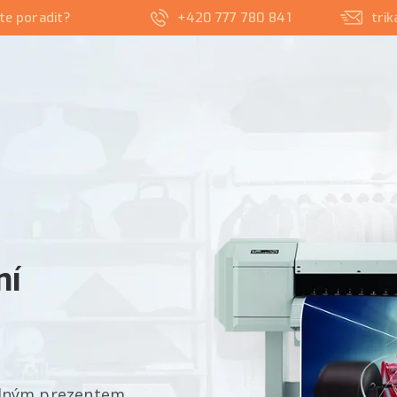
te poradit?
+420 777 780 841
tri
ní
odným prezentem