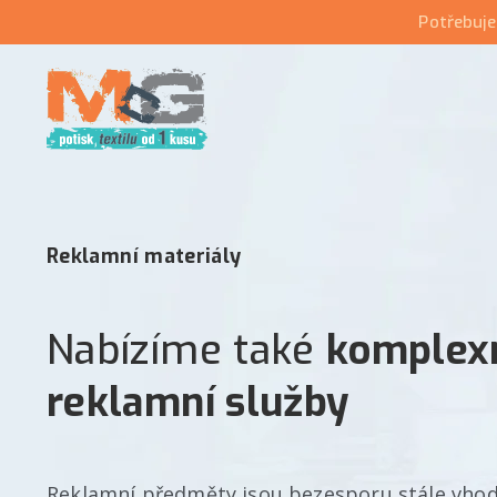
Potřebuje
Reklamní materiály
Nabízíme také
komplex
reklamní služby
Reklamní předměty jsou bezesporu stále vh