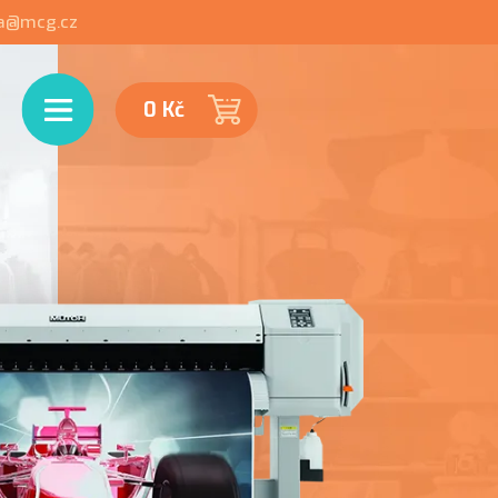
ka@mcg.cz
Menu
0 Kč